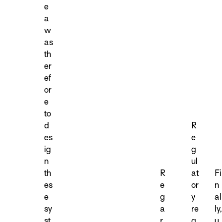
e
a
w
as
th
er
ef
or
e
to
d
R
es
e
ig
g
n
ul
th
R
at
Fi
es
e
or
n
e
g
y
al
sy
a
re
ly,
st
r
q
u