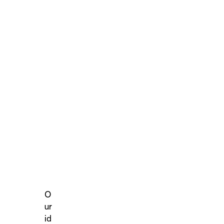
O
ur
id