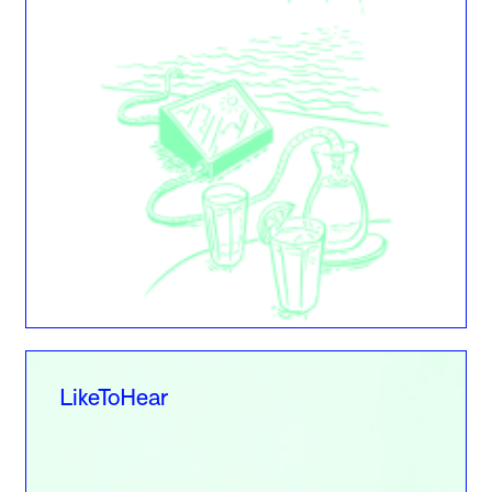
LikeToHear
LikeToHear