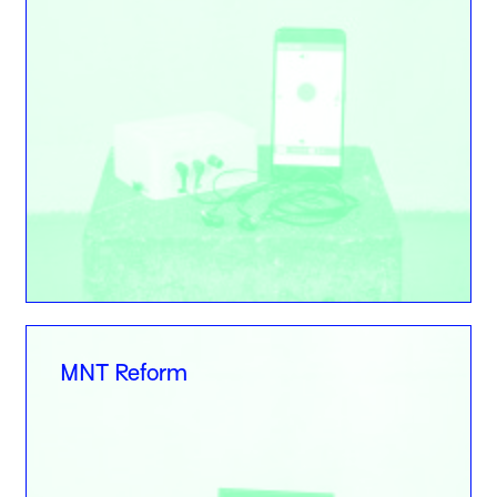
MNT Reform
MNT Reform