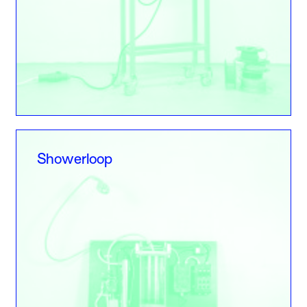
Showerloop
Showerloop