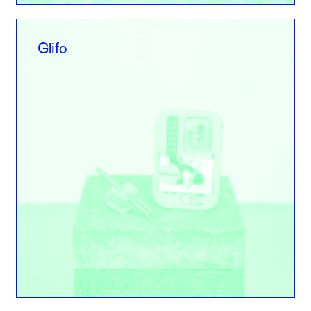
Glifo
Glifo