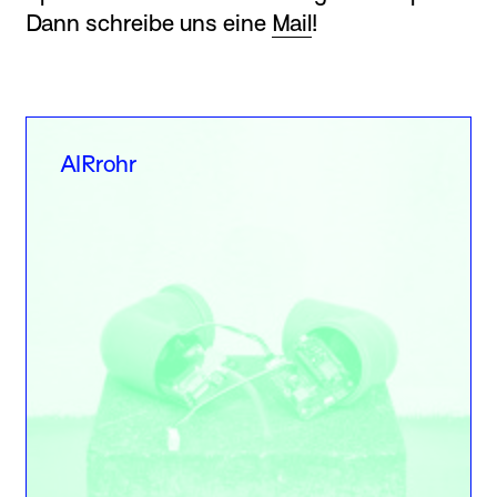
Dann schreibe uns eine
Mail
!
AIRrohr
AIRrohr