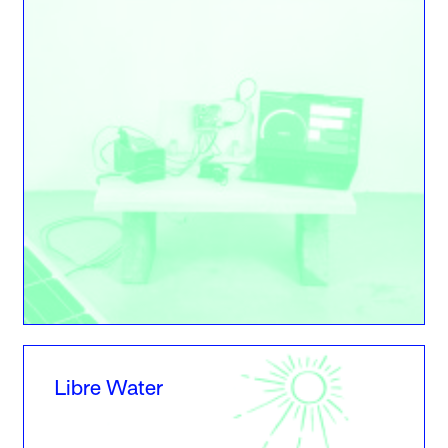
Libre Water
Libre Water