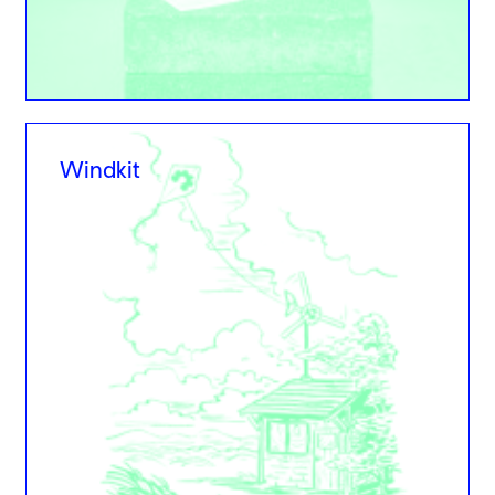
Windkit
Windkit