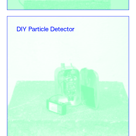
DIY Particle Detector
DIY Particle Detector